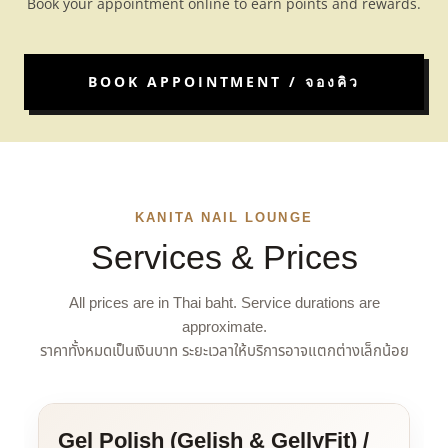
Book your appointment online to earn points and rewards.
BOOK APPOINTMENT / จองคิว